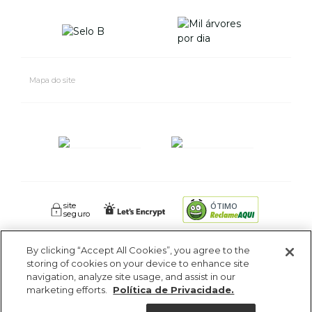
Mapa do site
site
ÓTIMO
seguro
By clicking “Accept All Cookies”, you agree to the
FARM RIO CIDADE MARAVILHOSA INDUSTRIA E COMERCIO DE
storing of cookies on your device to enhance site
ROUPAS SA. - Av Coronel Phidias Tavora 360, Blc 1 Armazém 1 -
navigation, analyze site usage, and assist in our
Pavuna - Rio de Janeiro - RJ - CEP: 21535-510. CNPJ: 09.611.669/0005-18
marketing efforts.
Política de Privacidade.
Ajuda?