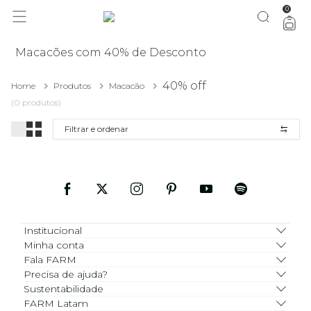
0
você merece 30% OFF pra comemorar com a gente
aproveita!
Macacões com 40% de Desconto
40% off
Home
Produtos
Macacão
(0 produtos)
Filtrar e ordenar
Institucional
Minha conta
Fala FARM
Precisa de ajuda?
Sustentabilidade
FARM Latam