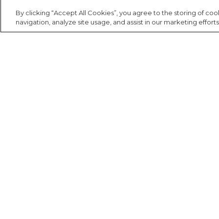
Camping
Casaco
Saia
By clicking “Accept All Cookies”, you agree to the storing of co
navigation, analyze site usage, and assist in our marketing efforts
Canga
Fantasia
Calça
Cartão postal
Acessório
Casaco
Carteira
Jeans
Cooler
Praia
Institucional
Minha conta
Fala FARM
Corda de celular
A FARM
Meus pedidos
Falar via Whatsapp
Acessório
FARM Etc
Meus desejos
Espelho de bolsa
Nossas lojas
Trabalhe aqui
Estojo
Fábula na FARM