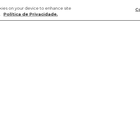
okies on your device to enhance site
Co
.
Política de Privacidade.
Precisa de ajuda?
Sustentabilidade
FARM Latam
Meus pedidos
Circularidade
Argentina
Troca e devolução
Gente
Chile
Entrega
Cultura
Colômbia
Promoções e cupons
Natureza
Paraguai
Produtos
Transparência
Peru