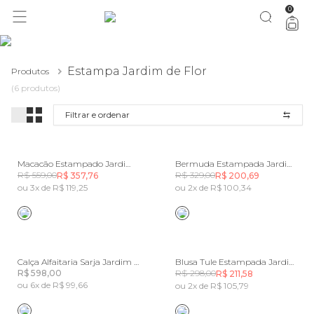
0
você merece 30% OFF pra comemorar com a gente
aproveita!
Estampa Jardim de Flor
Produtos
(6 produtos)
Filtrar e ordenar
Macacão Estampado Jardim De Flor
Bermuda Estampada Jardim De Flor
R$ 559,00
R$ 329,00
R$ 357,76
R$ 200,69
ou 3x de R$ 119,25
ou 2x de R$ 100,34
Calça Alfaitaria Sarja Jardim De Flor
Blusa Tule Estampada Jardim De Flor
R$ 598,00
R$ 298,00
R$ 211,58
ou 6x de R$ 99,66
ou 2x de R$ 105,79