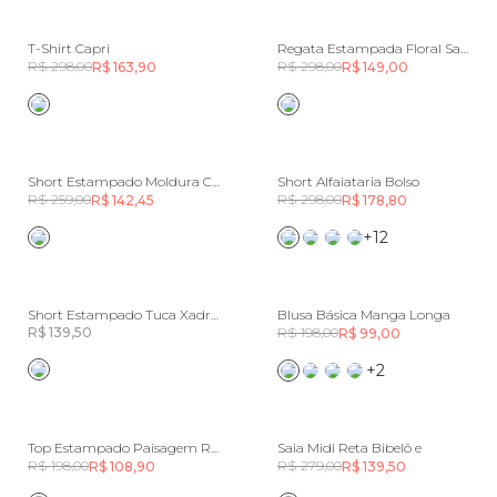
T-Shirt Capri
Regata Estampada Floral Samanta
R$ 298,00
R$ 298,00
R$ 163,90
R$ 149,00
Short Estampado Moldura Conchas
Short Alfaiataria Bolso
R$ 259,00
R$ 298,00
R$ 142,45
R$ 178,80
+12
Short Estampado Tuca Xadrez
Blusa Básica Manga Longa
R$ 139,50
R$ 198,00
R$ 99,00
+2
Top Estampado Paisagem Rio
Saia Midi Reta Bibelô e
R$ 198,00
R$ 279,00
R$ 108,90
R$ 139,50