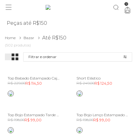
0
Peças até R$150
Até R$150
Home
Bazar
(502 produtos)
Filtrar e ordenar
Top Babado Estampado Caju Céu
Short Elástico
R$ 229,00
R$ 249,00
R$ 114,50
R$ 124,50
Top Bojo Estampado Tarde De Inverno
Top Bojo Lenço Estampado Costela De Cor
R$ 198,00
R$ 198,00
R$ 99,00
R$ 99,00