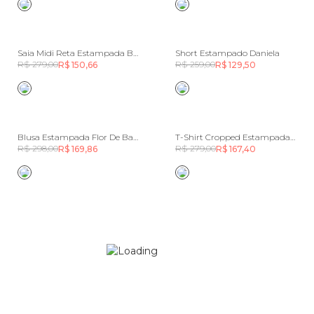
Saia Midi Reta Estampada Bananada De Tucano
Short Estampado Daniela
R$ 279,00
R$ 259,00
R$ 150,66
R$ 129,50
Blusa Estampada Flor De Bananeira
T-Shirt Cropped Estampada Teresa Lenço
R$ 298,00
R$ 279,00
R$ 169,86
R$ 167,40