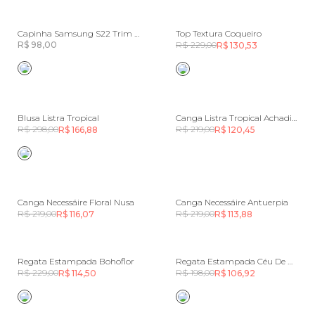
Capinha Samsung S22 Trim Estampada Borda Cor
Top Textura Coqueiro
R$ 98,00
R$ 229,00
R$ 130,53
Blusa Listra Tropical
Canga Listra Tropical Achadinhos
R$ 298,00
R$ 219,00
R$ 166,88
R$ 120,45
Canga Necessáire Floral Nusa
Canga Necessáire Antuerpia
R$ 219,00
R$ 219,00
R$ 116,07
R$ 113,88
Regata Estampada Bohoflor
Regata Estampada Céu De Arara Verde
R$ 229,00
R$ 198,00
R$ 114,50
R$ 106,92