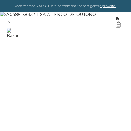
você merece 30% OFF pra comemorar com a gente
aproveita!
0