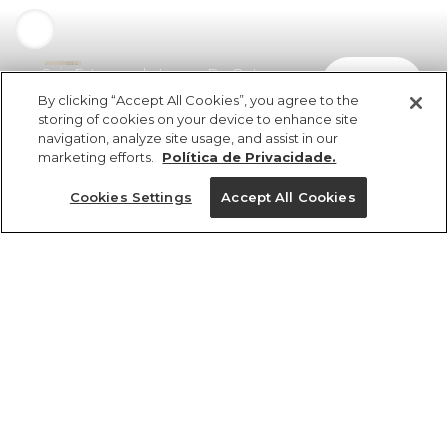
Saia Estampada Lenço De Outono
comprar
R$ 298,00
R$ 172,84
By clicking “Accept All Cookies”, you agree to the
storing of cookies on your device to enhance site
navigation, analyze site usage, and assist in our
marketing efforts.
Política de Privacidade.
Cookies Settings
Accept All Cookies
ref 370486_58922
Saia Estampada
Lenço De Outono
Tamanhos
Tamanhos
Tamanhos
Tamanhos
R$ 298,00
R$ 172,84
PP
PP
PP
PP
P
P
P
P
M
M
M
M
G
G
G
G
GG
GG
GG
GG
tamanhos
1 un.
PP
P
M
G
GG