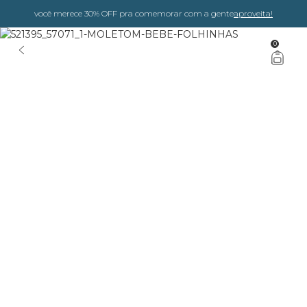
você merece 30% OFF pra comemorar com a gente
aproveita!
0