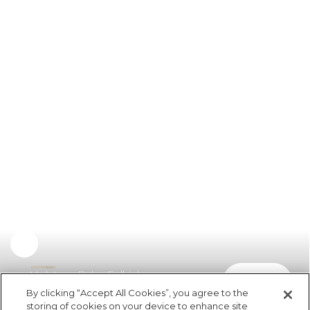
Moletom Bebe Folhinhas
comprar
R$ 198,00
By clicking “Accept All Cookies”, you agree to the
storing of cookies on your device to enhance site