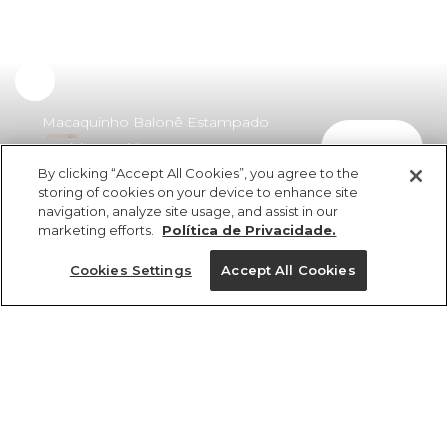
Experimente
Macaquinho Balonê Estampado
comprar
Antúrio Corrido
By clicking “Accept All Cookies”, you agree to the
R$ 398,00
R$ 214,92
storing of cookies on your device to enhance site
navigation, analyze site usage, and assist in our
marketing efforts.
Política de Privacidade.
Cookies Settings
Accept All Cookies
ref 346380_52724
Macaquinho Balonê
Estampado Antúrio
Tamanhos
Corrido
vendido por parceiro FARM
saiba mais
PP
P
M
G
GG