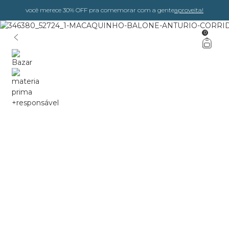
você merece 30% OFF pra comemorar com a gente
aproveita!
0