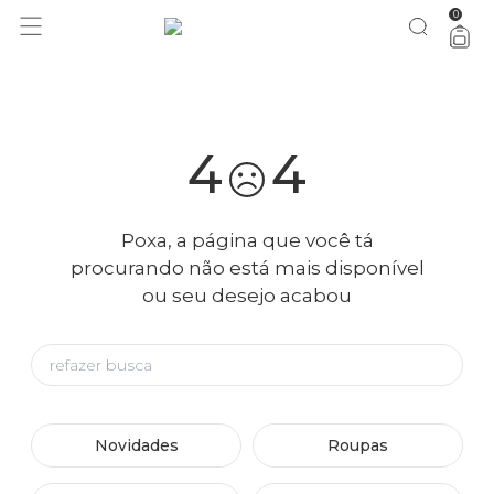
0
você merece 30% OFF pra comemorar com a gente
aproveita!
4
4
Poxa, a página que você tá
procurando não está mais disponível
ou seu desejo acabou
Novidades
Roupas