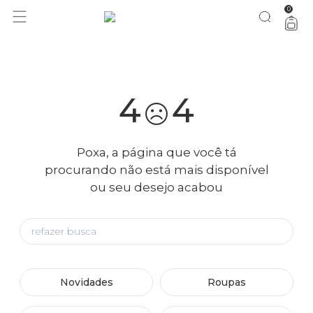
0
você merece 30% OFF pra comemorar com a gente
aproveita!
4
4
Poxa, a página que você tá
procurando não está mais disponível
ou seu desejo acabou
Novidades
Roupas