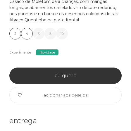
Casaco de Moletom para crianças, com mangas
longas, acabamentos canelados no decote redondo,
nos punhos e na barra e os desenhos coloridos do silk
Abraço Quentinho na parte frontal.
2
4
6
8
10
Experimente
Novidade
eu quero
adicionar aos desejos
entrega