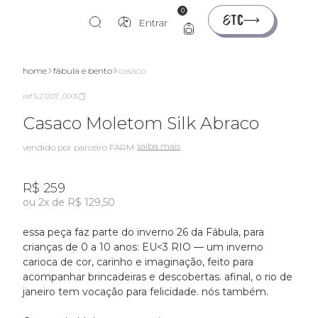
0
Entrar
home
fábula e bento
casaco
ref 5.21207_0005
Casaco Moletom Silk Abraco
saiba mais
vendido por parceiro FARM
R$ 259
ou 2x de R$ 129,50
essa peça faz parte do inverno 26 da Fábula, para
crianças de 0 a 10 anos: EU<3 RIO — um inverno
carioca de cor, carinho e imaginação, feito para
acompanhar brincadeiras e descobertas. afinal, o rio de
janeiro tem vocação para felicidade. nós também.