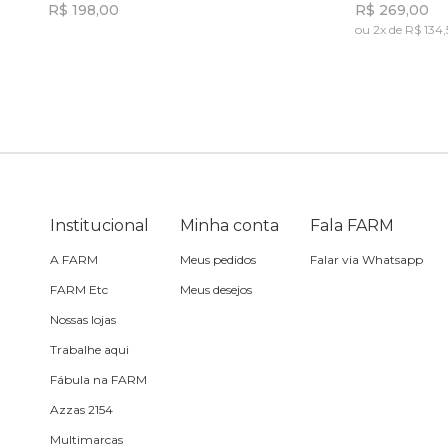
R$ 198,00
R$ 269,00
ou 2x de R$ 134
Travesseiro
Incluir na mochila
Vela
Institucional
Minha conta
Fala FARM
A FARM
Meus pedidos
Falar via Whatsapp
FARM Etc
Meus desejos
Nossas lojas
Trabalhe aqui
Fábula na FARM
Azzas 2154
Multimarcas