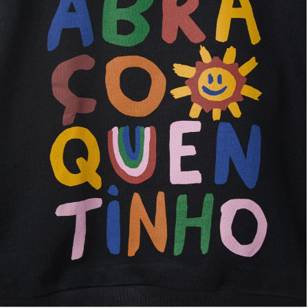
Lancheira
Lenço
Mala
Meia
Necessaire
Óculos de sol
Pin e patch