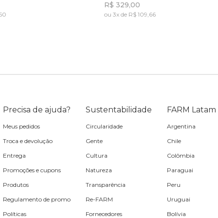
R$ 329,00
,50
ou 3x de R$ 109,66
Incluir na mochila
Incluir na mochila
Precisa de ajuda?
Sustentabilidade
FARM Latam
Meus pedidos
Circularidade
Argentina
Troca e devolução
Gente
Chile
Entrega
Cultura
Colômbia
Promoções e cupons
Natureza
Paraguai
Produtos
Transparência
Peru
Regulamento de promo
Re-FARM
Uruguai
Políticas
Fornecedores
Bolívia