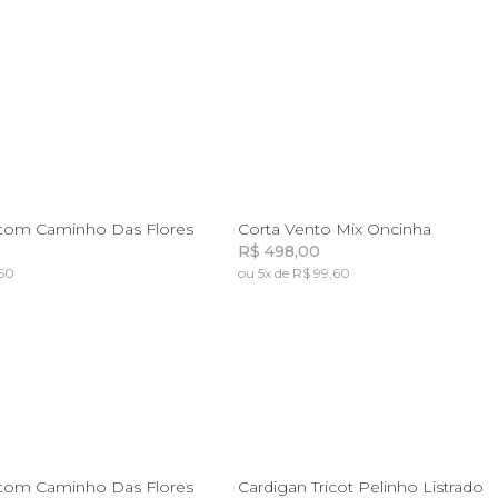
4
6
8
10
2
tom Caminho Das Flores
Corta Vento Mix Oncinha
R$ 498,00
,50
ou 5x de R$ 99,60
Incluir na mochila
Incluir na mochila
Incluir na mochila
4
6
8
10
2
4
6
8
10
tom Caminho Das Flores
Cardigan Tricot Pelinho Listrado