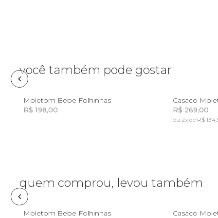
Planner
Pochete
Porta
incenso e
você também pode gostar
incensário
Porta
isqueiro
12M
18M
2
Moletom Bebe Folhinhas
Casaco Mole
R$ 198,00
R$ 269,00
Sabonete
ou 2x de R$ 134
Incluir na mochila
Skate
Sling
quem comprou, levou também
Toalha
12M
18M
2
Moletom Bebe Folhinhas
Casaco Mole