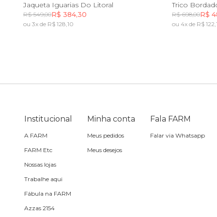
PP
P
M
G
GG
PP
Jaqueta Iguarias Do Litoral
Trico Bordad
R$ 384,30
R$ 4
R$ 549,00
R$ 698,00
Toalha
ou 3x de R$ 128,10
ou 4x de R$ 122,
Incluir na mochila
Travesseiro
Vela
Institucional
Minha conta
Fala FARM
A FARM
Meus pedidos
Falar via Whatsapp
FARM Etc
Meus desejos
Nossas lojas
Trabalhe aqui
Fábula na FARM
Azzas 2154