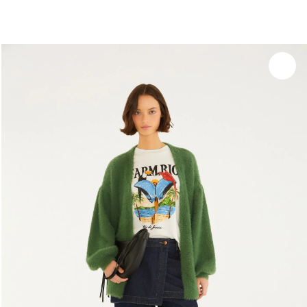
você merece 30% OFF pra comemorar com a gente
aproveita!