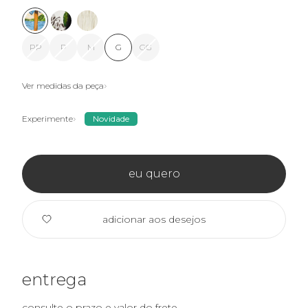
PP
P
M
G
GG
Ver medidas da peça
Experimente
Novidade
eu quero
adicionar aos desejos
entrega
consulte o prazo e valor do frete