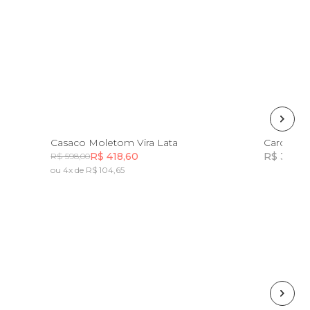
G
PP
P
M
G
GG
Casaco Moletom Vira Lata
Cardigan P
R$ 418,60
R$ 398,0
R$ 598,00
ou 4x de R$ 104,65
Incluir na mochila