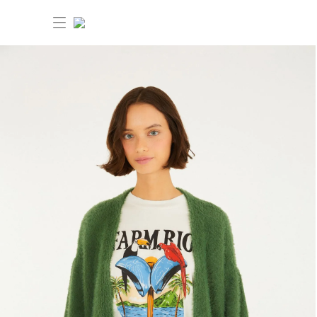
30% OFF ANIVERSÁRIO FARM
Novidades
Roupas
Novidades
Bazar
Roupas
Ver tudo
FARM Etc
Bazar