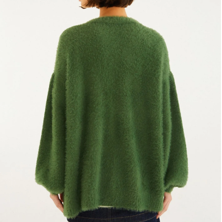
Frescobol
Lancheira
Lenço
Mala
Meia
Necessaire
Óculos de sol