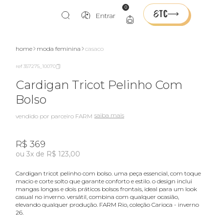
0
Entrar
home
moda feminina
casaco
ref 357275_10070
Cardigan Tricot Pelinho Com
Bolso
saiba mais
vendido por parceiro FARM
R$ 369
ou 3x de R$ 123,00
cardigan tricot pelinho com bolso. uma peça essencial, com toque
macio e corte solto que garante conforto e estilo. o design inclui
mangas longas e dois práticos bolsos frontais, ideal para um look
casual no inverno. versátil, combina com qualquer ocasião,
elevando qualquer produção. FARM Rio, coleção Carioca - inverno
26.