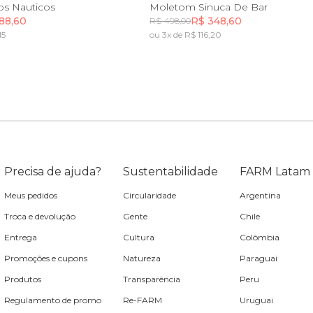
P
M
G
GG
PP
P
M
G
G
os Nauticos
Moletom Sinuca De Bar
88,60
R$ 348,60
R$ 498,00
15
ou 3x de R$ 116,20
Incluir na mochila
Incluir na mochila
Precisa de ajuda?
Sustentabilidade
FARM Latam
Meus pedidos
Circularidade
Argentina
Troca e devolução
Gente
Chile
Entrega
Cultura
Colômbia
Promoções e cupons
Natureza
Paraguai
Produtos
Transparência
Peru
Regulamento de promo
Re-FARM
Uruguai