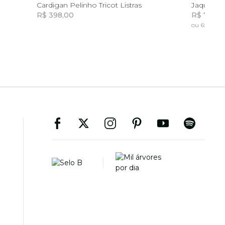
G
G
GG
P
Cardigan Pelinho Tricot Listras
Jaqueta 
R$ 398,00
R$ 798,0
ou 6x de R$
Incluir na mochila