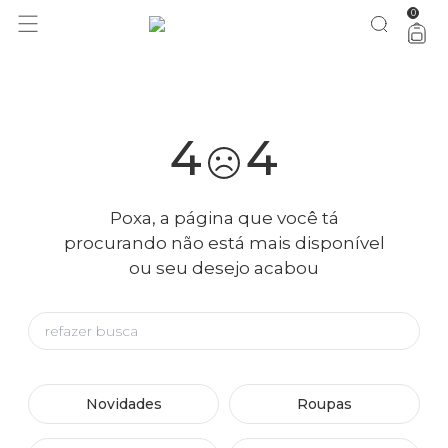
0
você merece 30% OFF pra comemorar com a gente
aproveita!
4
4
Poxa, a página que você tá
procurando não está mais disponível
ou seu desejo acabou
Novidades
Roupas