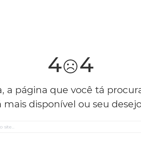
você merece 30% OFF pra comemorar com a gente
aproveita!
4
4
, a página que você tá procu
á mais disponível ou seu desej