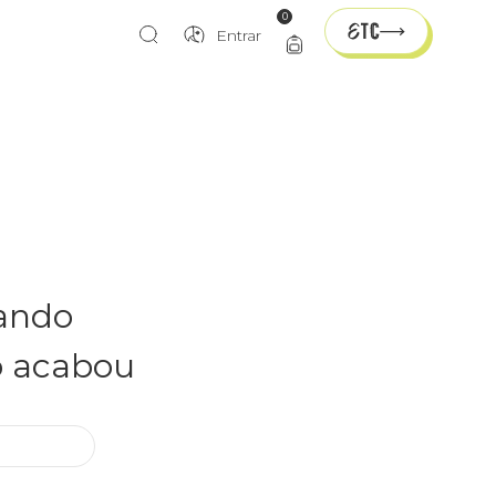
0
Entrar
rando
o acabou