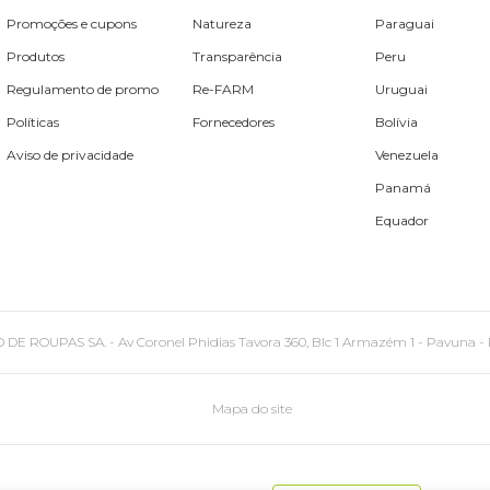
Promoções e cupons
Natureza
Paraguai
Produtos
Transparência
Peru
Regulamento de promo
Re-FARM
Uruguai
Políticas
Fornecedores
Bolívia
Aviso de privacidade
Venezuela
Panamá
Equador
PAS SA. - Av Coronel Phidias Tavora 360, Blc 1 Armazém 1 - Pavuna - Rio de
Mapa do site