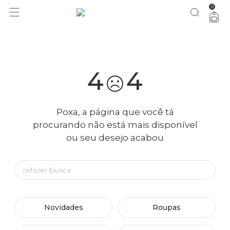
0
você merece 30% OFF pra comemorar com a gente
aproveita!
4
4
Poxa, a página que você tá
procurando não está mais disponível
ou seu desejo acabou
Novidades
Roupas