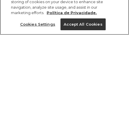
storing of cookies on your device to enhance site
navigation, analyze site usage, and assist in our
marketing efforts.
Política de Privacidade.
Cookies Settings
Accept All Cookies
ref 357482_0005
Bolsa Da Gema
Rosália
Tamanhos
vendido por parceiro FARM
saiba mais
R$ 139,00
U
tamanhos
1 un.
1 un.
U
Ver medidas da peça
Experimente
Novidade