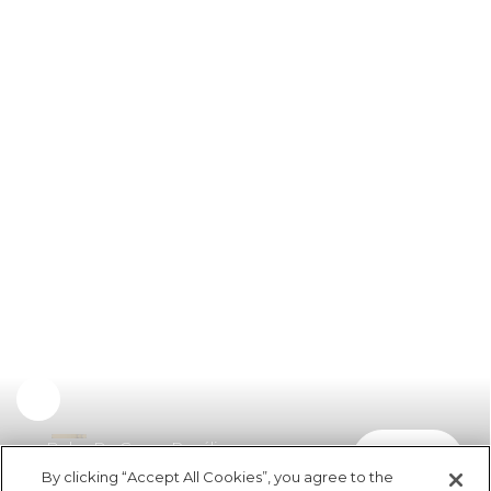
Bolsa Da Gema Rosália
comprar
R$ 139,00
By clicking “Accept All Cookies”, you agree to the