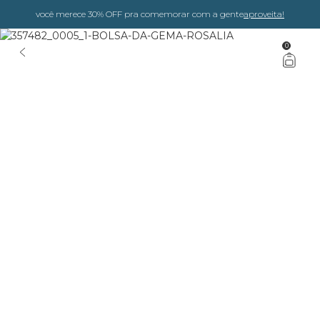
você merece 30% OFF pra comemorar com a gente
aproveita!
0