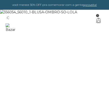
você merece 30% OFF pra comemorar com a gente
aproveita!
0