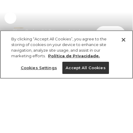
Blusa Ombro Só Estampada Lola
comprar
R$ 298,00
R$ 190,72
By clicking “Accept All Cookies”, you agree to the
storing of cookies on your device to enhance site
navigation, analyze site usage, and assist in our
marketing efforts.
Política de Privacidade.
Cookies Settings
Accept All Cookies
ref 356054_56010
Blusa Ombro Só
Estampada Lola
Tamanhos
R$ 298,00
R$ 190,72
PP
P
M
G
GG
tamanhos
1 un.