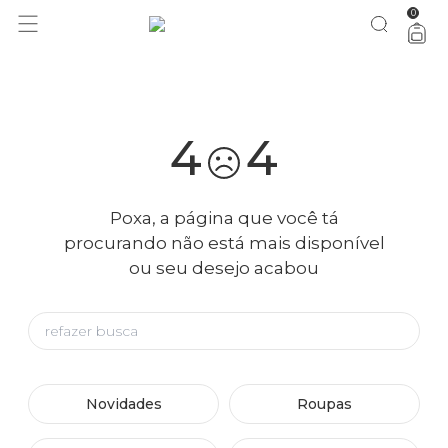
0
você merece 30% OFF pra comemorar com a gente
aproveita!
4
4
Poxa, a página que você tá
procurando não está mais disponível
ou seu desejo acabou
Novidades
Roupas