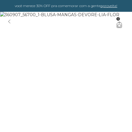
você merece 30% OFF pra comemorar com a gente
aproveita!
0