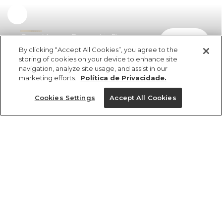
Blusa Mangas Devore Lia Flor
comprar
R$ 498,00
By clicking “Accept All Cookies”, you agree to the
storing of cookies on your device to enhance site
navigation, analyze site usage, and assist in our
marketing efforts.
Política de Privacidade.
Cookies Settings
Accept All Cookies
ref 360907_56700
Blusa Mangas
Devore Lia Flor
Tamanhos
Tamanhos
Tamanhos
Tamanhos
R$ 498,00
5x R$ 99,60 sem juros
GG
PP
PP
PP
PP
P
P
P
M
M
M
P
G
G
G
G
GG
GG
GG
M
tamanhos
1 un.