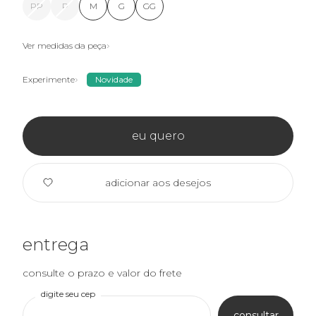
PP
P
M
G
GG
Ver medidas da peça
Experimente
Novidade
eu quero
adicionar aos desejos
entrega
consulte o prazo e valor do frete
digite seu cep
consultar