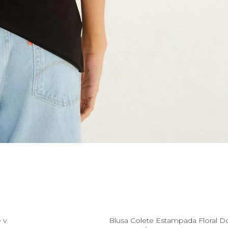
M
G
GG
PP
P
M
G
G
 v
Blusa Colete Estampada Floral D