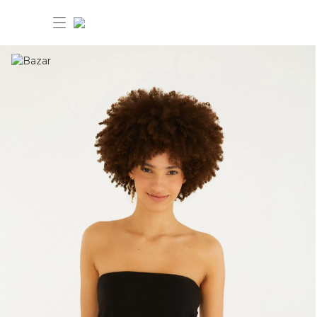
30% OFF ANIVERSÁRIO FARM
Novidades
Roupas
Novidades
Bazar
Roupas
Ver tudo
FARM Etc
Bazar