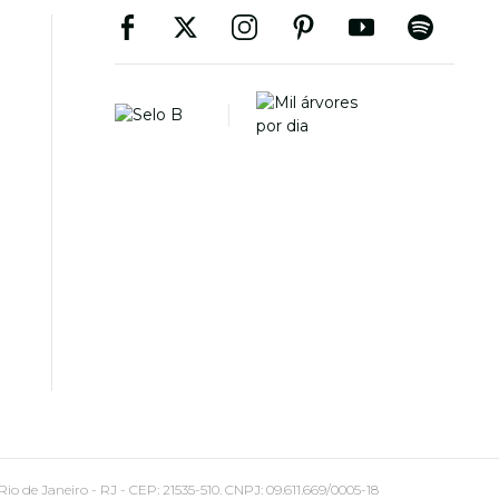
 Janeiro - RJ - CEP: 21535-510. CNPJ: 09.611.669/0005-18