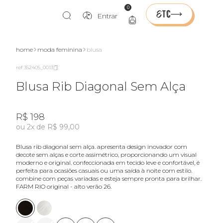
0
Entrar
home
moda feminina
blusa
ref 352405_0013
Blusa Rib Diagonal Sem Alça
R$ 198
ou 2x de R$ 99,00
blusa rib diagonal sem alça. apresenta design inovador com
decote sem alças e corte assimétrico, proporcionando um visual
moderno e original. confeccionada em tecido leve e confortável, é
perfeita para ocasiões casuais ou uma saída à noite com estilo.
combine com peças variadas e esteja sempre pronta para brilhar.
FARM RIO original - alto verão 26.