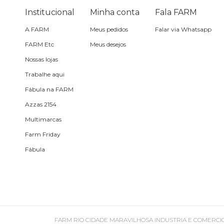
Pin e patch
Institucional
Minha conta
Fala FARM
A FARM
Meus pedidos
Falar via Whatsapp
Planner
FARM Etc
Meus desejos
Nossas lojas
Pochete
Trabalhe aqui
Porta
Fábula na FARM
incenso e
incensário
Azzas 2154
Porta
Multimarcas
isqueiro
Farm Friday
Fábula
Sabonete
Skate
Sling
FARM RIO CIDADE MARAVILHOSA INDUSTRIA E COMERCIO DE ROU