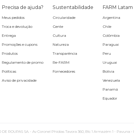
Precisa de ajuda?
Sustentabilidade
FARM Latam
Meus pedidos
Circularidade
Argentina
Troca e devolução
Gente
Chile
Entrega
Cultura
Colômbia
Promoções e cupons
Natureza
Paraguai
Produtos
Transparência
Peru
Regulamento de promo
Re-FARM
Uruguai
Políticas
Fornecedores
Bolívia
Aviso de privacidade
Venezuela
Panamá
Equador
PAS SA. - Av Coronel Phidias Tavora 360, Blc 1 Armazém 1 - Pavuna - Rio de