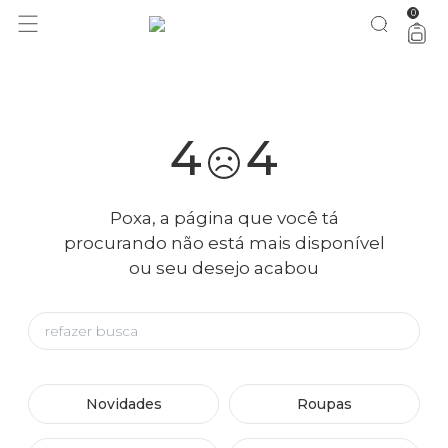
0
você merece 30% OFF pra comemorar com a gente
aproveita!
4
4
Poxa, a página que você tá
procurando não está mais disponível
ou seu desejo acabou
Novidades
Roupas