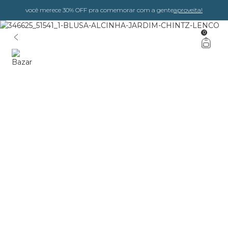
você merece 30% OFF pra comemorar com a gente
aproveita!
0