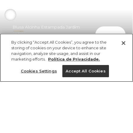
Blusa Alcinha Estampada Jardim
comprar
Chintz Lenço
By clicking “Accept All Cookies”, you agree to the
R$ 249,00
R$ 149,40
storing of cookies on your device to enhance site
navigation, analyze site usage, and assist in our
marketing efforts.
Política de Privacidade.
Cookies Settings
Accept All Cookies
ref 346625_51541
Blusa Alcinha
Estampada Jardim
Tamanhos
Tamanhos
Tamanhos
Tamanhos
Chintz Lenço
R$ 249,00
R$ 149,40
PP
34
34
34
36
36
36
P
38
38
38
M
40
40
40
G
GG
42
42
42
44
44
44
46
46
46