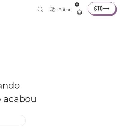
0
Entrar
rando
o acabou