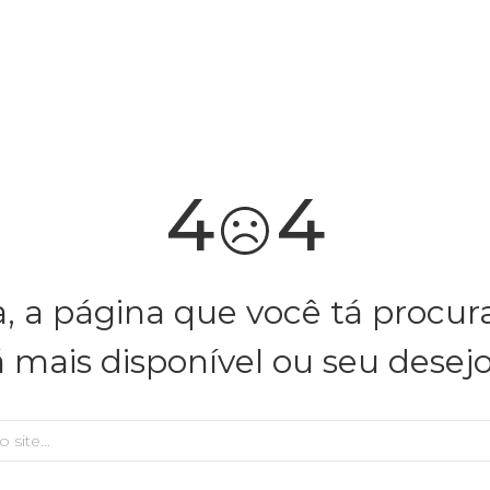
4
4
, a página que você tá procu
á mais disponível ou seu desej