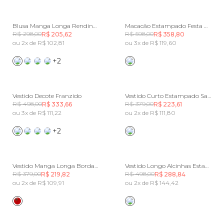
Blusa Manga Longa Rendinha
Macacão Estampado Festa De Concha
R$ 298,00
R$ 598,00
R$ 205,62
R$ 358,80
ou 2x de R$ 102,81
ou 3x de R$ 119,60
+2
Vestido Decote Franzido
Vestido Curto Estampado Samba No Pé
R$ 498,00
R$ 379,00
R$ 333,66
R$ 223,61
ou 3x de R$ 111,22
ou 2x de R$ 111,80
+2
Vestido Manga Longa Bordado Tucanos
Vestido Longo Alcinhas Estampado Samba No Pé
R$ 379,00
R$ 498,00
R$ 219,82
R$ 288,84
ou 2x de R$ 109,91
ou 2x de R$ 144,42