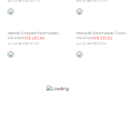
ou 2x de R$ 107,70
ou 3x de R$ 107,97
Vestido Cropped Estampado Rio Clássico
Macacão Estampado Tucanário
R$ 498,00
R$ 579,00
R$ 283,86
R$ 335,82
ou 2x de R$ 141,93
ou 3x de R$ 111,94