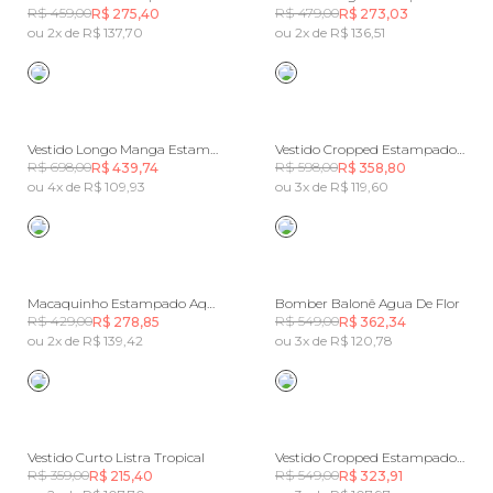
R$ 459,00
R$ 479,00
R$ 275,40
R$ 273,03
ou 2x de R$ 137,70
ou 2x de R$ 136,51
Vestido Longo Manga Estampado Paisagem Rio
Vestido Cropped Estampado Água De Flor
R$ 698,00
R$ 598,00
R$ 439,74
R$ 358,80
ou 4x de R$ 109,93
ou 3x de R$ 119,60
Macaquinho Estampado Aquaflora
Bomber Balonê Agua De Flor
R$ 429,00
R$ 549,00
R$ 278,85
R$ 362,34
ou 2x de R$ 139,42
ou 3x de R$ 120,78
Vestido Curto Listra Tropical
Vestido Cropped Estampado Lola Buquê
R$ 359,00
R$ 549,00
R$ 215,40
R$ 323,91