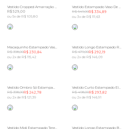
Vestido Cropped Amarração Tule
Vestido Estampado Vaso De Porcelana
R$ 529,00
R$ 549,00
R$ 334,89
ou 5x de R$ 105,80
ou 3x de R$ 111,63
Macaquinho Estampado Vaso De Porcelana
Vestido Longo Estampado Recanto Dos Pássaros
R$ 398,00
R$ 479,00
R$ 230,84
R$ 292,19
ou 2x de R$ 115,42
ou 2x de R$ 146,09
Vestido Ombro Só Estampado Recanto Dos Pássaros
Vestido Curto Estampado Elsa
R$ 398,00
R$ 498,00
R$ 242,78
R$ 293,82
ou 2x de R$ 121,39
ou 2x de R$ 146,91
Vestido Midi Estampado Teresa
Vestido Longo Estampado Banana Tassel