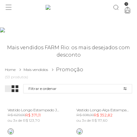
0
você merece 30% OFF pra comemorar com a gente
aproveita!
Mais vendidos FARM Rio: os mais desejados com
desconto
Promoção
Home
Mais vendidos
(53 produtos)
Filtrar e ordenar
Vestido Longo Estampado Jardim Louise
Vestido Longo Alça Estampado Floral Siena
R$ 629,00
R$ 598,00
R$ 371,11
R$ 352,82
ou 3x de R$ 123,70
ou 3x de R$ 117,60