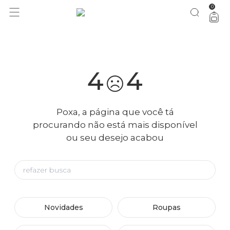
0
você merece 30% OFF pra comemorar com a gente
aproveita!
4
4
Poxa, a página que você tá
procurando não está mais disponível
ou seu desejo acabou
Novidades
Roupas