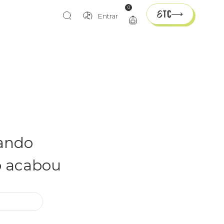
0
Entrar
rando
o acabou