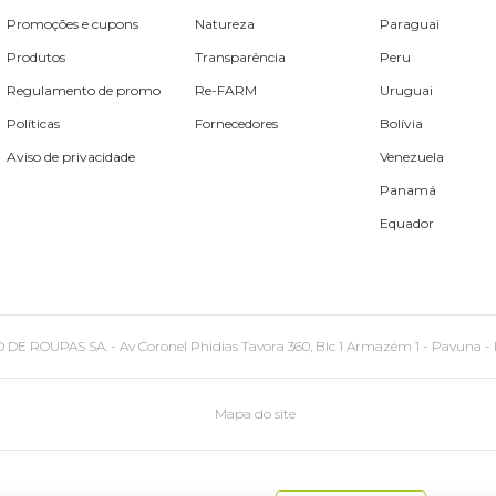
Promoções e cupons
Natureza
Paraguai
Produtos
Transparência
Peru
Regulamento de promo
Re-FARM
Uruguai
Políticas
Fornecedores
Bolívia
Aviso de privacidade
Venezuela
Panamá
Equador
PAS SA. - Av Coronel Phidias Tavora 360, Blc 1 Armazém 1 - Pavuna - Rio de
Mapa do site