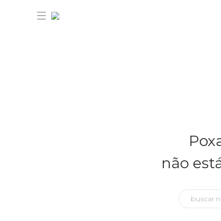
30% OFF ANIVERSÁRIO FARM
Novidades
Poxa
Roupas
Novidades
não est
Bazar
Roupas
Ver tudo
FARM Etc
Bazar