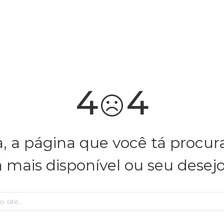
você merece 30% OFF pra comemorar com a gente
aproveita!
4
4
, a página que você tá procu
á mais disponível ou seu desej