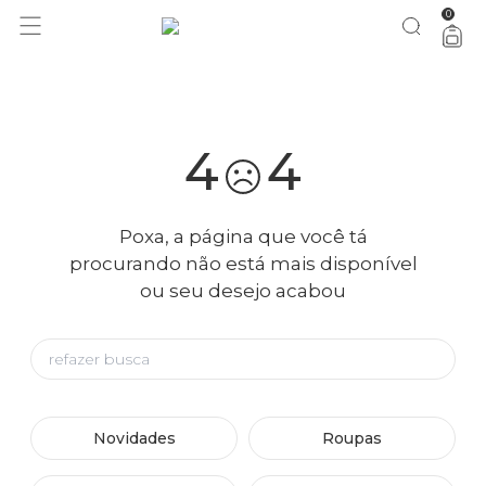
0
você merece 30% OFF pra comemorar com a gente
aproveita!
4
4
Poxa, a página que você tá
procurando não está mais disponível
ou seu desejo acabou
Novidades
Roupas