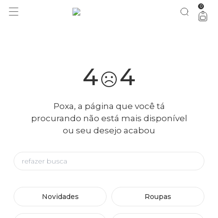
0
você merece 30% OFF pra comemorar com a gente
aproveita!
4
4
Poxa, a página que você tá
procurando não está mais disponível
ou seu desejo acabou
Novidades
Roupas