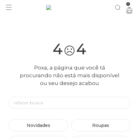
0
você merece 30% OFF pra comemorar com a gente
aproveita!
4
4
Poxa, a página que você tá
procurando não está mais disponível
ou seu desejo acabou
Novidades
Roupas