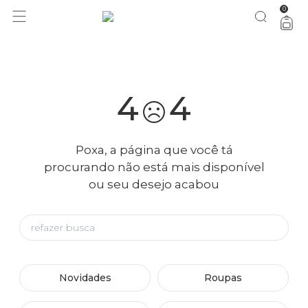
0
você merece 30% OFF pra comemorar com a gente
aproveita!
4
4
Poxa, a página que você tá
procurando não está mais disponível
ou seu desejo acabou
Novidades
Roupas