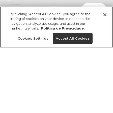
Vestido Longo Aninha Off White
comprar
R$ 629,00
R$ 402,56
By clicking “Accept All Cookies”, you agree to the
storing of cookies on your device to enhance site
navigation, analyze site usage, and assist in our
marketing efforts.
Política de Privacidade.
Cookies Settings
Accept All Cookies
ref 359793_56595
Vestido Longo
Aninha Off White
Tamanhos
R$ 629,00
R$ 402,56
4x R$ 100,64 sem juros
P
PP
M
GG
G
tamanhos
1 un.
1 un.
PP
P
M
G
GG
Ver medidas da peça