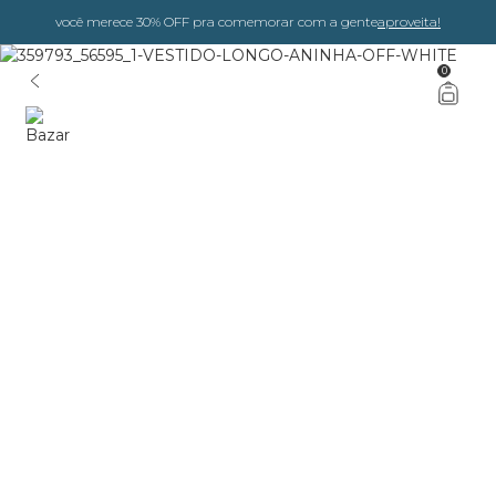
você merece 30% OFF pra comemorar com a gente
aproveita!
0