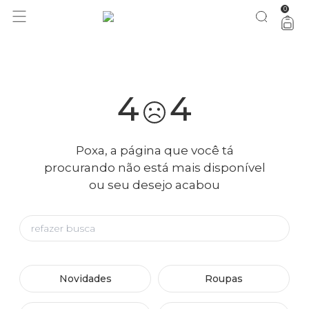
0
você merece 30% OFF pra comemorar com a gente
aproveita!
4
4
Poxa, a página que você tá
procurando não está mais disponível
ou seu desejo acabou
Novidades
Roupas