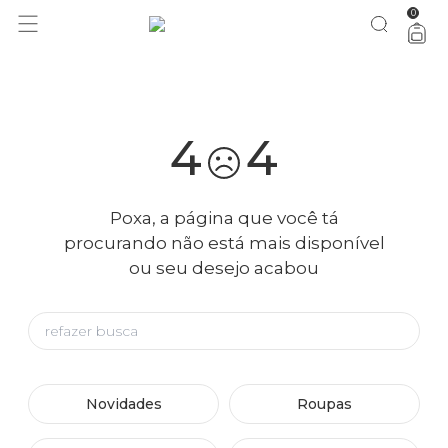
0
bazar FARM Rio: tudo 50% OFF
vem ver
4
4
Poxa, a página que você tá
procurando não está mais disponível
ou seu desejo acabou
Novidades
Roupas