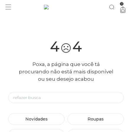
0
bazar FARM Rio: tudo 50% OFF
vem ver
4
4
Poxa, a página que você tá
procurando não está mais disponível
ou seu desejo acabou
Novidades
Roupas