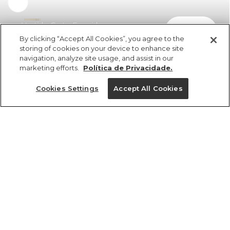
Vestido Curto Franzido
comprar
R$ 429,00
R$ 235,95
By clicking “Accept All Cookies”, you agree to the
storing of cookies on your device to enhance site
navigation, analyze site usage, and assist in our
marketing efforts.
Política de Privacidade.
Cookies Settings
Accept All Cookies
ref 345898_11098
Vestido Curto
Franzido
Tamanhos
R$ 429,00
R$ 235,95
2x R$ 117,97 sem juros
PP
P
M
G
GG
tamanhos
1 un.
1 un.
PP
P
M
G
GG
Ver medidas da peça