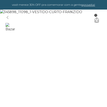
você merece 30% OFF pra comemorar com a gente
aproveita!
0