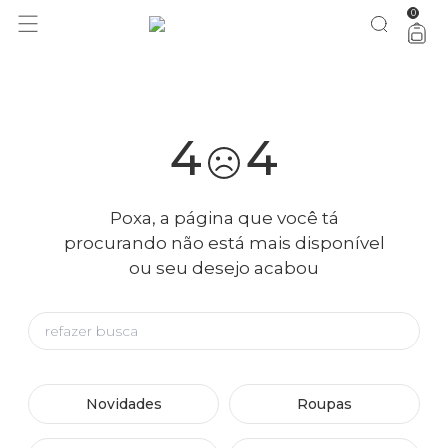
0
você merece 30% OFF pra comemorar com a gente
aproveita!
4
4
Poxa, a página que você tá
procurando não está mais disponível
ou seu desejo acabou
Novidades
Roupas