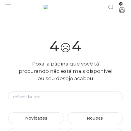
0
você merece 30% OFF pra comemorar com a gente
aproveita!
4
4
Poxa, a página que você tá
procurando não está mais disponível
ou seu desejo acabou
Novidades
Roupas