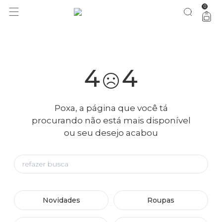
0
você merece 30% OFF pra comemorar com a gente
aproveita!
4
4
Poxa, a página que você tá
procurando não está mais disponível
ou seu desejo acabou
Novidades
Roupas