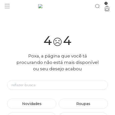
0
você merece 30% OFF pra comemorar com a gente
aproveita!
4
4
Poxa, a página que você tá
procurando não está mais disponível
ou seu desejo acabou
Novidades
Roupas