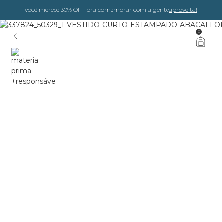
você merece 30% OFF pra comemorar com a gente
aproveita!
0