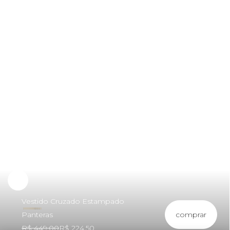
Experimente
Vestido Cruzado Estampado
comprar
Panteras
R$ 449,00
R$ 224,50