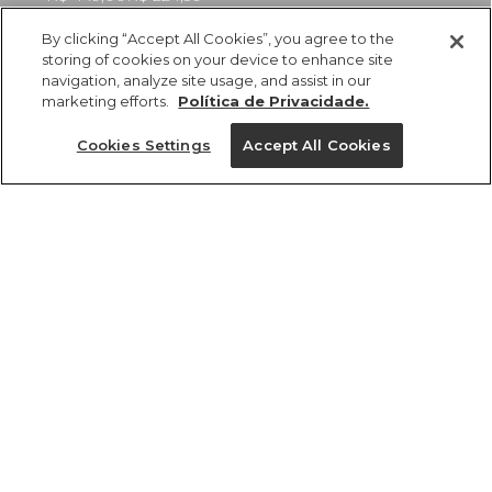
By clicking “Accept All Cookies”, you agree to the
storing of cookies on your device to enhance site
navigation, analyze site usage, and assist in our
marketing efforts.
Política de Privacidade.
ref 338288_51405
Vestido Cruzado
Cookies Settings
Accept All Cookies
Estampado Panteras
Tamanhos
R$ 449,00
R$ 224,50
2x R$ 112,25 sem juros
tamanhos
PP
P
M
G
GG
PP
P
M
G
GG
1 un.
1 un.
Ver medidas da peça
Ver medidas da peça