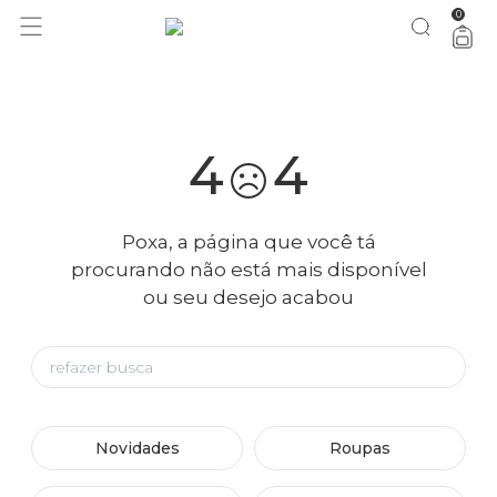
0
você merece 30% OFF pra comemorar com a gente
aproveita!
4
4
Poxa, a página que você tá
procurando não está mais disponível
ou seu desejo acabou
Novidades
Roupas