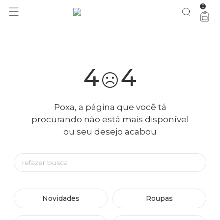
0
você merece 30% OFF pra comemorar com a gente
aproveita!
4
4
Poxa, a página que você tá
procurando não está mais disponível
ou seu desejo acabou
Novidades
Roupas