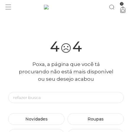
0
você merece 30% OFF pra comemorar com a gente
aproveita!
4
4
Poxa, a página que você tá
procurando não está mais disponível
ou seu desejo acabou
Novidades
Roupas