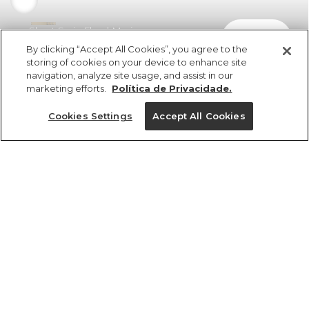
Short Sarja Floral Mari
comprar
R$ 498,00
R$ 268,92
By clicking “Accept All Cookies”, you agree to the
storing of cookies on your device to enhance site
navigation, analyze site usage, and assist in our
marketing efforts.
Política de Privacidade.
Cookies Settings
Accept All Cookies
ref 347102_52798
Short Sarja Floral
Mari
Tamanhos
R$ 498,00
R$ 268,92
2x R$ 134,46 sem juros
34
36
38
40
42
44
46
tamanhos
1 un.
1 un.
34
36
38
40
42
44
46
Ver medidas da peça