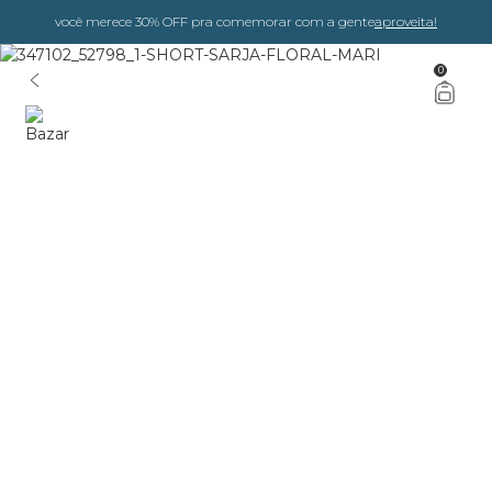
você merece 30% OFF pra comemorar com a gente
aproveita!
0