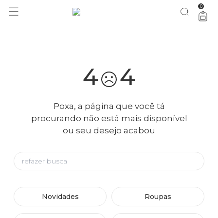
0
você merece 30% OFF pra comemorar com a gente
aproveita!
4
4
Poxa, a página que você tá
procurando não está mais disponível
ou seu desejo acabou
Novidades
Roupas