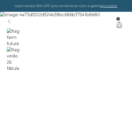
você merece 30% OFF pra comemorar com a gente
aproveita!
0