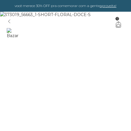
você merece 30% OFF pra comemorar com a gente
aproveita!
0