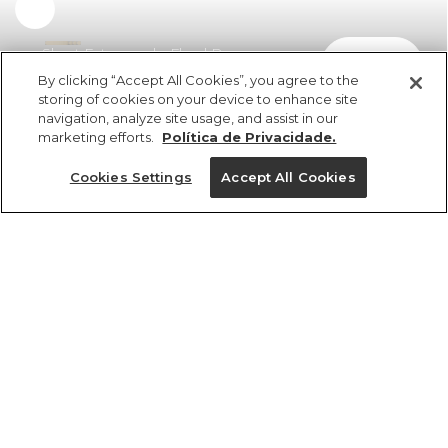
Short Estampado Floral Doce
comprar
R$ 259,00
R$ 165,76
By clicking “Accept All Cookies”, you agree to the
storing of cookies on your device to enhance site
navigation, analyze site usage, and assist in our
marketing efforts.
Política de Privacidade.
Cookies Settings
Accept All Cookies
ref 373019_56663
Short Estampado
Floral Doce
Tamanhos
Tamanhos
Tamanhos
Tamanhos
R$ 259,00
R$ 165,76
PP
PP
PP
PP
P
P
P
P
M
M
M
M
G
G
G
G
GG
GG
GG
GG
tamanhos
1 un.
PP
P
M
G
GG
1 un.
Ver medidas da peça
Ver medidas da peça
Ver medidas da peça
Ver medidas da peça