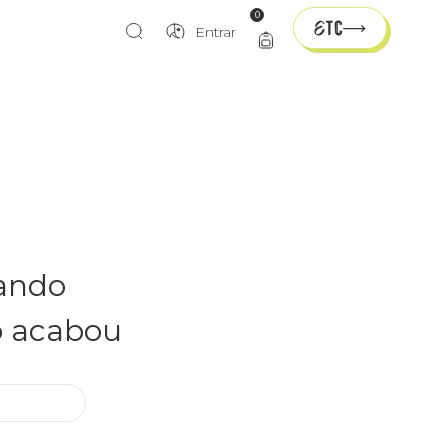
0
Entrar
rando
o acabou