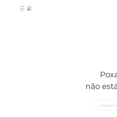
30% OFF ANIVERSÁRIO FARM
Novidades
Poxa
Roupas
Novidades
não est
Bazar
Roupas
Ver tudo
FARM Etc
Bazar