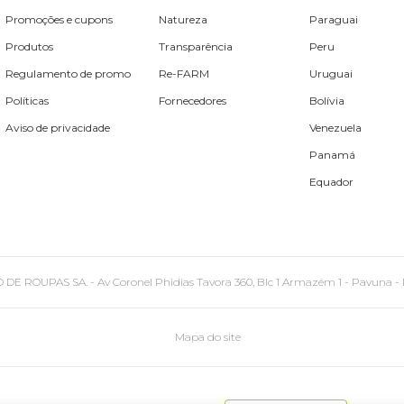
Promoções e cupons
Natureza
Paraguai
Produtos
Transparência
Peru
Regulamento de promo
Re-FARM
Uruguai
Políticas
Fornecedores
Bolívia
Aviso de privacidade
Venezuela
Panamá
Equador
PAS SA. - Av Coronel Phidias Tavora 360, Blc 1 Armazém 1 - Pavuna - Rio de
Mapa do site