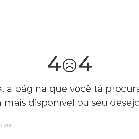
você merece 30% OFF pra comemorar com a gente
aproveita!
4
4
, a página que você tá procu
á mais disponível ou seu desej