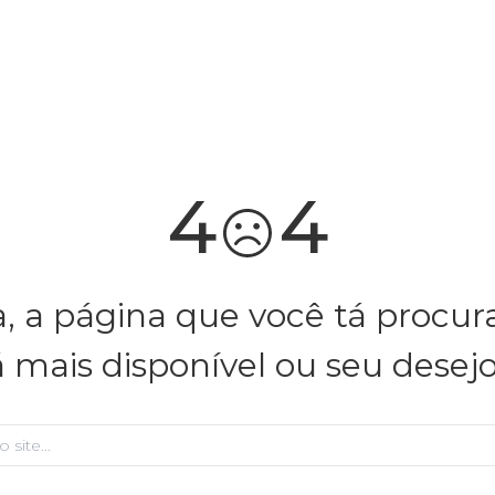
você merece 30% OFF pra comemorar com a gente
aproveita!
4
4
, a página que você tá procu
á mais disponível ou seu desej