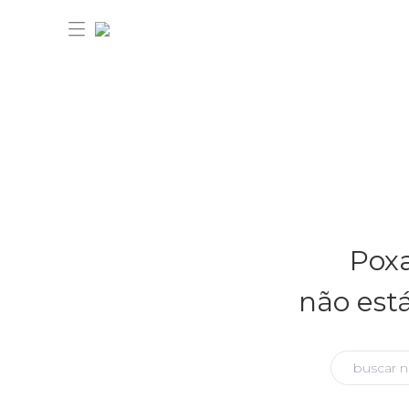
30% OFF ANIVERSÁRIO FARM
Novidades
Poxa
Roupas
Novidades
não est
Bazar
Roupas
Ver tudo
FARM Etc
Bazar