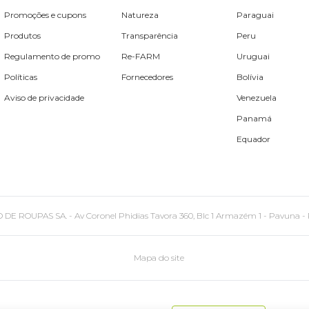
Promoções e cupons
Natureza
Paraguai
Produtos
Transparência
Peru
Regulamento de promo
Re-FARM
Uruguai
Políticas
Fornecedores
Bolívia
Aviso de privacidade
Venezuela
Panamá
Equador
PAS SA. - Av Coronel Phidias Tavora 360, Blc 1 Armazém 1 - Pavuna - Rio de
Mapa do site