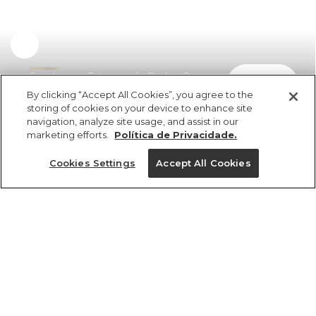
Saia Longa Estampada Borbo Onça
comprar
R$ 429,00
R$ 265,98
By clicking “Accept All Cookies”, you agree to the
storing of cookies on your device to enhance site
navigation, analyze site usage, and assist in our
marketing efforts.
Política de Privacidade.
Cookies Settings
Accept All Cookies
ref 355009_55505
Saia Longa
Estampada Borbo
Tamanhos
Tamanhos
Tamanhos
Tamanhos
Onça
R$ 429,00
R$ 265,98
GG
PP
PP
PP
PP
P
P
P
M
M
M
P
G
G
G
G
GG
GG
GG
M
2x R$ 132,99 sem juros