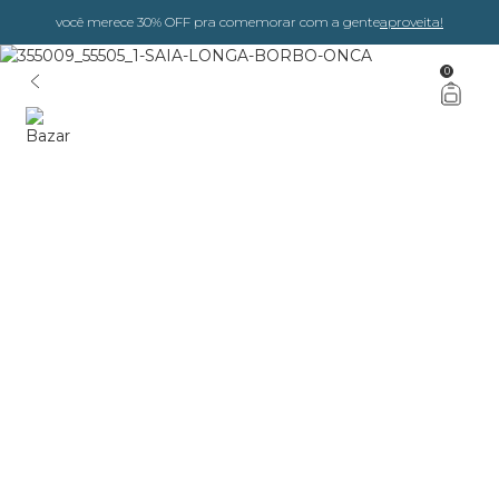
você merece 30% OFF pra comemorar com a gente
aproveita!
0